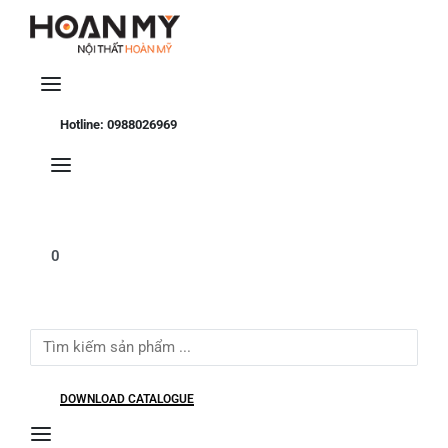
Se
Hotline: 0988026969
0
Search
for:
DOWNLOAD CATALOGUE