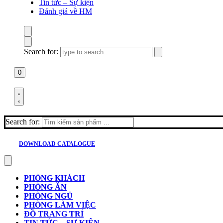
Tin tức – Sự kiện
Đánh giá về HM
Search for:
0
Search for:
DOWNLOAD CATALOGUE
PHÒNG KHÁCH
PHÒNG ĂN
PHÒNG NGỦ
PHÒNG LÀM VIỆC
ĐỒ TRANG TRÍ
TIN TỨC – SỰ KIỆN