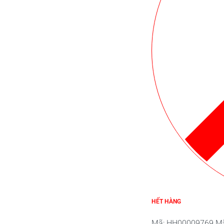
HẾT HÀNG
Mã:
HH00009769
M