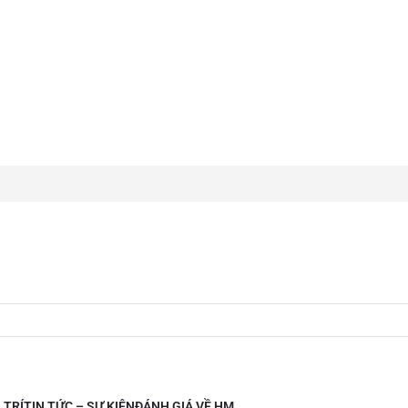
 TRÍ
TIN TỨC – SỰ KIỆN
ĐÁNH GIÁ VỀ HM