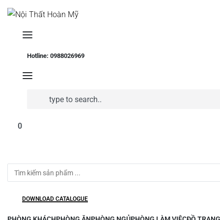
Hotline: 0988026969
Search
for:
0
Search
for:
DOWNLOAD CATALOGUE
PHÒNG KHÁCH
PHÒNG ĂN
PHÒNG NGỦ
PHÒNG LÀM VIỆC
ĐỒ TRANG