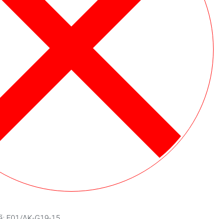
ã:
F01/AK-G19-15