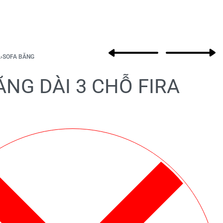
Product
A
›
SOFA BĂNG
Previous
Next
navigation
product:
product:
ĂNG DÀI 3 CHỖ FIRA