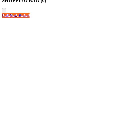
SHOPPING BAG (
0
)
Call Now Button