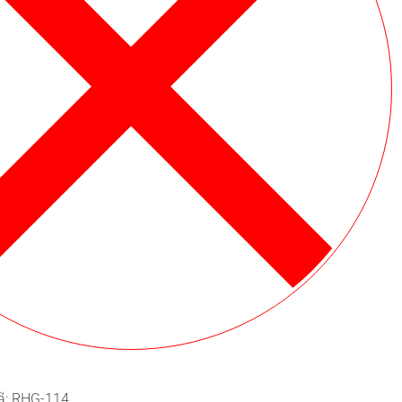
ã:
RHG-114