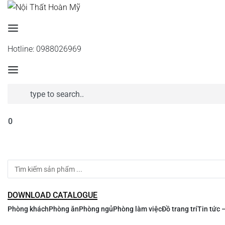
Hotline: 0988026969
Search
for:
0
Search
for:
DOWNLOAD CATALOGUE
Phòng khách
Phòng ăn
Phòng ngủ
Phòng làm việc
Đồ trang trí
Tin tức 