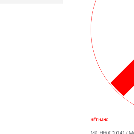
HẾT HÀNG
Mã:
HH00001417
M