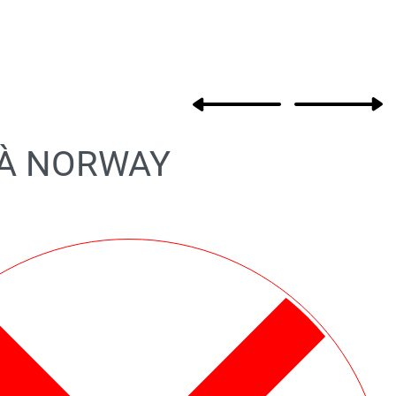
Product
Previous
Next
navigation
product:
product:
À NORWAY