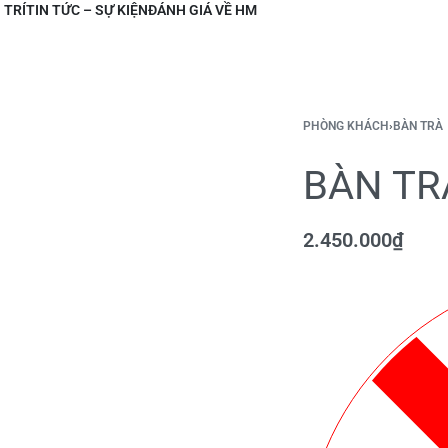
 TRÍ
TIN TỨC – SỰ KIỆN
ĐÁNH GIÁ VỀ HM
PHÒNG KHÁCH
›
BÀN TRÀ
BÀN TR
2.450.000
₫