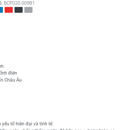
ã:
BCP020.009B1
en.
tĩnh điện
ẩn Châu Âu
yếu tố hiện đại và tinh tế.