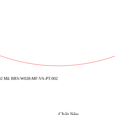
02
Mã:
BRS-W028-MF-VA-PT-002
Chất liệu